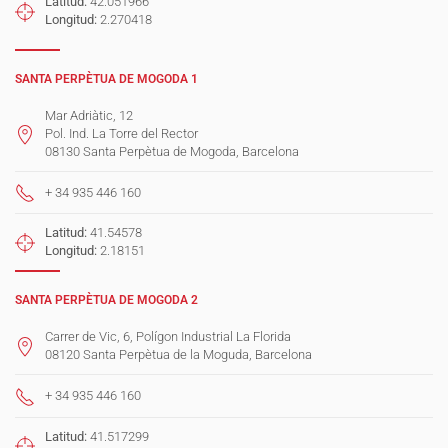
Latitud:
42.051966
Longitud:
2.270418
SANTA PERPÈTUA DE MOGODA 1
Mar Adriàtic, 12
Pol. Ind. La Torre del Rector
08130 Santa Perpètua de Mogoda, Barcelona
+ 34 935 446 160
Latitud:
41.54578
Longitud:
2.18151
SANTA PERPÈTUA DE MOGODA 2
Carrer de Vic, 6, Polígon Industrial La Florida
08120 Santa Perpètua de la Moguda, Barcelona
+ 34 935 446 160
Latitud:
41.517299