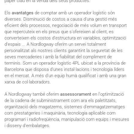
paper clau en la venda dels seus productes.
Els
avantatges
de comptar amb un operador logístic són
diverses. Disminució de costos a causa d'una gestió més
eficient dels processos, negociació de més volum en transport
que repercuteix en els preus que s'ofereixen al client, es
converteixen els costos d'estructura en variables, optimització
d'espais ... A Nordlogway oferim un servei totalment
personalitzat als nostres clients garantint la seguretat de les
seves mercaderies i amb la fiabilitat del compliment de
terminis. Som un operador logístic 4PL ubicat a la província de
Barcelona que disposa d'unes instal·lacions i tecnologia líders
en el mercat. A més d'un equip humà qualificat i amb una gran
xarxa de col·laboradors.
A Nordlogway també oferim
assessorament
en l'optimització
de la cadena de subministrament com ara els paletitzats,
organització dels magatzems, sistemes d'emmagatzematges
com prestatgeries i maquinària, tecnologia aplicable com
programari i radiofreqüència, manipulació com equips i mesures
i disseny d'embalatges.