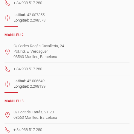
+ 34 938 517 280
Latitud:
42.007355
Longitud:
2.298578
MANLLEU 2
C/ Carles Regàs Cavalleria, 24
Pol.Ind. El Verdaguer
08560 Manlleu, Barcelona
+ 34 938 517 280
Latitud:
42.006649
Longitud:
2.298139
MANLLEU 3
C/ Font de Tarrés, 21-23
08560 Manlleu, Barcelona
+ 34 938 517 280