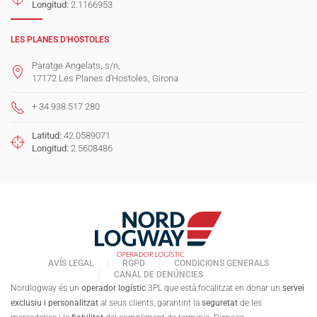
Longitud:
2.1166953
LES PLANES D'HOSTOLES
Paratge Angelats, s/n,
17172 Les Planes d'Hostoles, Girona
+ 34 938 517 280
Latitud:
42.0589071
Longitud:
2.5608486
AVÍS LEGAL
RGPD
CONDICIONS GENERALS
CANAL DE DENÚNCIES
Nordlogway és un
operador logístic
3PL que està focalitzat en donar un
servei
exclusiu i personalitzat
al seus clients, garantint la
seguretat
de les