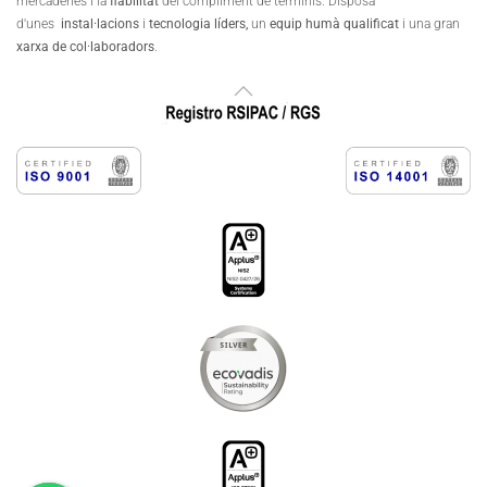
mercaderies i la
fiabilitat
del compliment de terminis. Disposa
d'unes
instal·lacions
i
tecnologia líders,
un
equip humà qualificat
i una gran
xarxa de col·laboradors
.