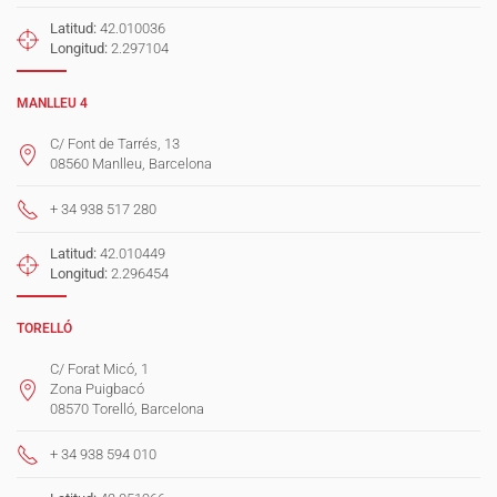
Latitud:
42.010036
Longitud:
2.297104
MANLLEU 4
C/ Font de Tarrés, 13
08560 Manlleu, Barcelona
+ 34 938 517 280
Latitud:
42.010449
Longitud:
2.296454
TORELLÓ
C/ Forat Micó, 1
Zona Puigbacó
08570 Torelló, Barcelona
+ 34 938 594 010