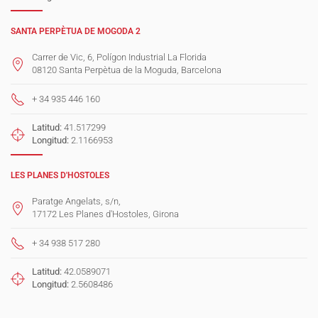
SANTA PERPÈTUA DE MOGODA 2
Carrer de Vic, 6, Polígon Industrial La Florida
08120 Santa Perpètua de la Moguda, Barcelona
+ 34 935 446 160
Latitud:
41.517299
Longitud:
2.1166953
LES PLANES D'HOSTOLES
Paratge Angelats, s/n,
17172 Les Planes d'Hostoles, Girona
+ 34 938 517 280
Latitud:
42.0589071
Longitud:
2.5608486