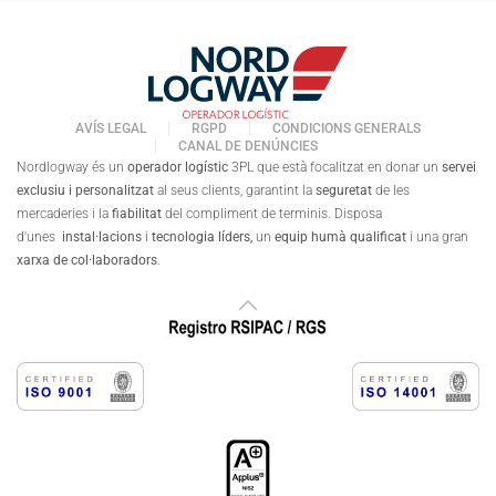
AVÍS LEGAL
RGPD
CONDICIONS GENERALS
CANAL DE DENÚNCIES
Nordlogway és un
operador logístic
3PL que està focalitzat en donar un
servei
exclusiu i personalitzat
al seus clients, garantint la
seguretat
de les
mercaderies i la
fiabilitat
del compliment de terminis. Disposa
d'unes
instal·lacions
i
tecnologia líders,
un
equip humà qualificat
i una gran
xarxa de col·laboradors
.