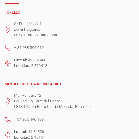
TORELLÓ
C/ Forat Micó, 1
Zona Puigbacó
08570 Torelló, Barcelona
+ 34 938 594 010
Latitud:
42.051966
Longitud:
2.270418
SANTA PERPÈTUA DE MOGODA 1
Mar Adriàtic, 12
Pol. Ind. La Torre del Rector
08130 Santa Perpètua de Mogoda, Barcelona
+ 34 935 446 160
Latitud:
41.54578
Longitud:
2.18151