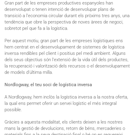
Gran part de les empreses productives espanyoles han
desenvolupat o tenen intenció de desenvolupar plans de
transició a l’economia circular durant els pròxims tres anys, una
tendència que obre la perspectiva de noves àrees de negoci,
sobretot pel que fa a la logística.
Per aquest motiu, gran part de les empreses logístiques ens
hem centrat en el desenvolupament de sistemes de logística
inversa rendibles pel client i positius pel medi ambient. Alguns
dels seus objectius són l’extensió de la vida útil dels productes,
la recuperació i valorització dels recursos o el desenvolupament
de models d’última milla.
Nordlogway, el teu soci de logística inversa
A Nordlogway, hem inclòs la logística inversa a la nostra oferta,
la qual ens permet oferir un servei logístic el més integral
possible.
Gràcies a aquesta modalitat, els clients deixen a les nostres
mans la gestió de devolucions, retorn de béns, mercaderies o
materials fins a la seva destinació final o bé on es requereixi.