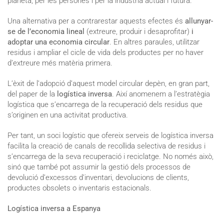
planeta, per les persones i per la indústria actual i futura.
Una alternativa per a contrarestar aquests efectes és
allunyar-
se de l’economia lineal
(extreure, produir i desaprofitar)
i
adoptar una economia circular
. En altres paraules, utilitzar
residus i ampliar el cicle de vida dels productes per no haver
d’extreure més matèria primera.
L’èxit de l’adopció d’aquest model circular depèn, en gran part,
del paper de la
logística inversa
. Així anomenem a l’estratègia
logística que s’encarrega de la recuperació dels residus que
s’originen en una activitat productiva.
Per tant, un soci logístic que ofereix serveis de logística inversa
facilita la creació de canals de recollida selectiva de residus i
s’encarrega de la seva recuperació i reciclatge. No només això,
sinó que també pot assumir la gestió dels processos de
devolució d’excessos d’inventari, devolucions de clients,
productes obsolets o inventaris estacionals.
Logística inversa a Espanya