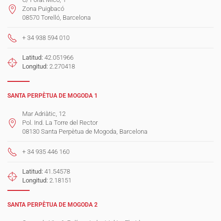
Zona Puigbacó
08570 Torelló, Barcelona
+ 34 938 594 010
Latitud:
42.051966
Longitud:
2.270418
SANTA PERPÈTUA DE MOGODA 1
Mar Adriàtic, 12
Pol. Ind. La Torre del Rector
08130 Santa Perpètua de Mogoda, Barcelona
+ 34 935 446 160
Latitud:
41.54578
Longitud:
2.18151
SANTA PERPÈTUA DE MOGODA 2