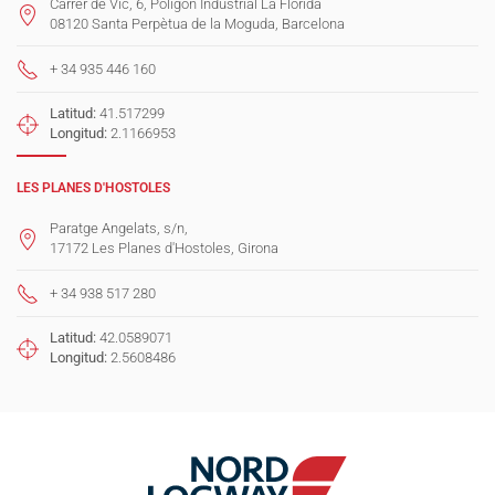
Carrer de Vic, 6, Polígon Industrial La Florida
08120 Santa Perpètua de la Moguda, Barcelona
+ 34 935 446 160
Latitud:
41.517299
Longitud:
2.1166953
LES PLANES D'HOSTOLES
Paratge Angelats, s/n,
17172 Les Planes d'Hostoles, Girona
+ 34 938 517 280
Latitud:
42.0589071
Longitud:
2.5608486