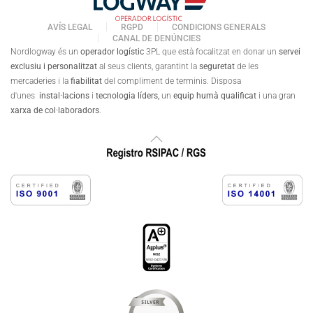
AVÍS LEGAL
RGPD
CONDICIONS GENERALS
CANAL DE DENÚNCIES
Nordlogway és un
operador logístic
3PL que està focalitzat en donar un
servei
exclusiu i personalitzat
al seus clients, garantint la
seguretat
de les
mercaderies i la
fiabilitat
del compliment de terminis. Disposa
d'unes
instal·lacions
i
tecnologia líders,
un
equip humà qualificat
i una gran
xarxa de col·laboradors
.