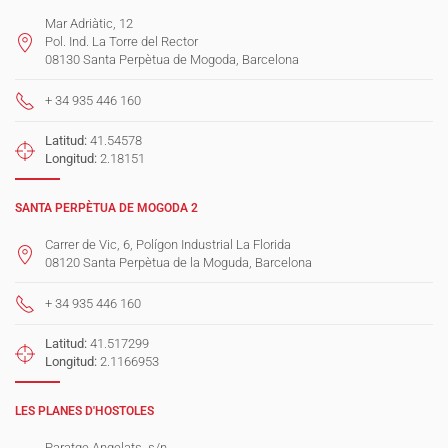
Mar Adriàtic, 12
Pol. Ind. La Torre del Rector
08130 Santa Perpètua de Mogoda, Barcelona
+ 34 935 446 160
Latitud:
41.54578
Longitud:
2.18151
SANTA PERPÈTUA DE MOGODA 2
Carrer de Vic, 6, Polígon Industrial La Florida
08120 Santa Perpètua de la Moguda, Barcelona
+ 34 935 446 160
Latitud:
41.517299
Longitud:
2.1166953
LES PLANES D'HOSTOLES
Paratge Angelats, s/n,