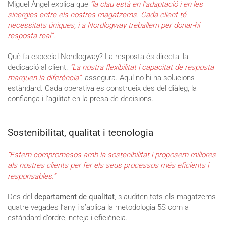
Miguel Ángel explica que
“la clau està en l’adaptació i en les
sinergies entre els nostres magatzems. Cada client té
necessitats úniques, i a Nordlogway treballem per donar-hi
resposta real”.
Què fa especial Nordlogway? La resposta és directa: la
dedicació al client.
“La nostra flexibilitat i capacitat de resposta
marquen la diferència”
, assegura. Aquí no hi ha solucions
estàndard. Cada operativa es construeix des del diàleg, la
confiança i l’agilitat en la presa de decisions.
Sostenibilitat, qualitat i tecnologia
“Estem compromesos amb la sostenibilitat i proposem millores
als nostres clients per fer els seus processos més eficients i
responsables.”
Des del
departament de qualitat
, s’auditen tots els magatzems
quatre vegades l’any i s’aplica la metodologia 5S com a
estàndard d’ordre, neteja i eficiència.