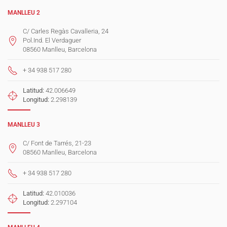
MANLLEU 2
C/ Carles Regàs Cavalleria, 24
Pol.Ind. El Verdaguer
08560 Manlleu, Barcelona
+ 34 938 517 280
Latitud:
42.006649
Longitud:
2.298139
MANLLEU 3
C/ Font de Tarrés, 21-23
08560 Manlleu, Barcelona
+ 34 938 517 280
Latitud:
42.010036
Longitud:
2.297104