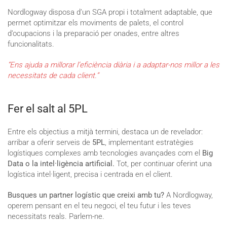
Nordlogway disposa d’un SGA propi i totalment adaptable, que
permet optimitzar els moviments de palets, el control
d’ocupacions i la preparació per onades, entre altres
funcionalitats.
“Ens ajuda a millorar l’eficiència diària i a adaptar-nos millor a les
necessitats de cada client.”
Fer el salt al 5PL
Entre els objectius a mitjà termini, destaca un de revelador:
arribar a oferir serveis de
5PL
, implementant estratègies
logístiques complexes amb tecnologies avançades com el
Big
Data o la intel·ligència artificial.
Tot, per continuar oferint una
logística intel·ligent, precisa i centrada en el client.
Busques un partner logístic que creixi amb tu?
A Nordlogway,
operem pensant en el teu negoci, el teu futur i les teves
necessitats reals. Parlem-ne.