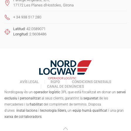
17172 Les Planes d'Hostoles, Girona
+ 34 938 517 280
Latitud:
42.0589071
Longitud:
2.5608486
AVÍS LEGAL
RGPD
CONDICIONS GENERALS
CANAL DE DENÚNCIES
Nordlogway és un
operador logístic
3PL que està focalitzat en donar un
servei
exclusiu i personalitzat
al seus clients, garantint la
seguretat
de les
mercaderies i la
fiabilitat
del compliment de terminis. Disposa
d'unes
instal·lacions
i
tecnologia líders,
un
equip humà qualificat
i una gran
xarxa de col·laboradors
.