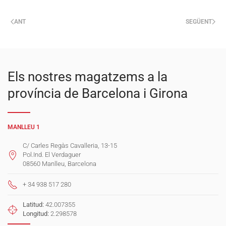
ANT
SEGÜENT
Els nostres magatzems a la
província de Barcelona i Girona
MANLLEU 1
C/ Carles Regàs Cavalleria, 13-15
Pol.Ind. El Verdaguer
08560 Manlleu, Barcelona
+ 34 938 517 280
Latitud:
42.007355
Longitud:
2.298578