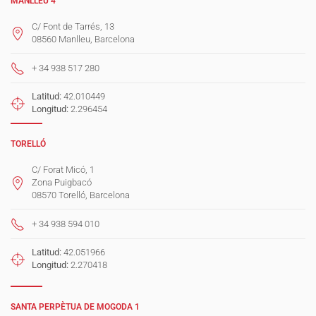
MANLLEU 4
C/ Font de Tarrés, 13
08560 Manlleu, Barcelona
+ 34 938 517 280
Latitud:
42.010449
Longitud:
2.296454
TORELLÓ
C/ Forat Micó, 1
Zona Puigbacó
08570 Torelló, Barcelona
+ 34 938 594 010
Latitud:
42.051966
Longitud:
2.270418
SANTA PERPÈTUA DE MOGODA 1