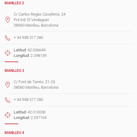
MANLLEU 2
C/ Carles Regàs Cavalleria, 24
Pol.Ind. El Verdaguer
08560 Manlleu, Barcelona
+ 34 938 517 280
Latitud:
42.006649
Longitud:
2.298139
MANLLEU 3
C/ Font de Tarrés, 21-23
08560 Manlleu, Barcelona
+ 34 938 517 280
Latitud:
42.010036
Longitud:
2.297104
MANLLEU 4