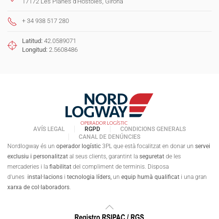
17172 Les Planes d'Hostoles, Girona
+ 34 938 517 280
Latitud:
42.0589071
Longitud:
2.5608486
AVÍS LEGAL
RGPD
CONDICIONS GENERALS
CANAL DE DENÚNCIES
Nordlogway és un
operador logístic
3PL que està focalitzat en donar un
servei
exclusiu i personalitzat
al seus clients, garantint la
seguretat
de les
mercaderies i la
fiabilitat
del compliment de terminis. Disposa
d'unes
instal·lacions
i
tecnologia líders,
un
equip humà qualificat
i una gran
xarxa de col·laboradors
.