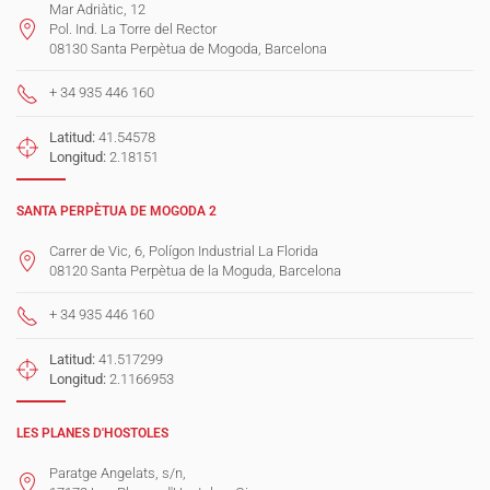
Mar Adriàtic, 12
Pol. Ind. La Torre del Rector
08130 Santa Perpètua de Mogoda, Barcelona
+ 34 935 446 160
Latitud:
41.54578
Longitud:
2.18151
SANTA PERPÈTUA DE MOGODA 2
Carrer de Vic, 6, Polígon Industrial La Florida
08120 Santa Perpètua de la Moguda, Barcelona
+ 34 935 446 160
Latitud:
41.517299
Longitud:
2.1166953
LES PLANES D'HOSTOLES
Paratge Angelats, s/n,