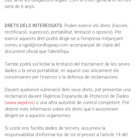
serà de 6 anys.
DRETS DELS INTERESSATS:
Poden exercir els drets d'accés,
rectificació, supressió, portabilitat, limitació o oposició. Per
exercir aquests dret podrà dirigir-se a l’empresa mitjançant
correu a rgpd@nordlogway.com acompanyat de còpia del
document oficial que l’identifiqui.
També podrà sol·licitar la limitació del tractament de les seves
dades o la seva portabilitat, en aquest cas únicament els
conservarem per l’exercici o la defensa de reclamacions.
Davant qualsevol vulneració dels seus drets, pot presentar una
reclamació davant l’Agència Espanyola de Protecció de Dades
(
www.aepd.es
) o una altra autoritat de control competent. Pot
obtenir més informació sobre els drets que li assisteixen
dirigint-se a aquests organismes.
Si vostè ens facilita dades de tercers, assumeix la
responsabilitat d’informar-los de tot el previst a l’article 14 del