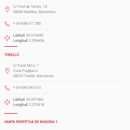
C/ Font de Tarrés, 13
08560 Manlleu, Barcelona
+ 34 938 517 280
Latitud:
42.010449
Longitud:
2.296454
TORELLÓ
C/ Forat Micó, 1
Zona Puigbacó
08570 Torelló, Barcelona
+ 34 938 594 010
Latitud:
42.051966
Longitud:
2.270418
SANTA PERPÈTUA DE MOGODA 1