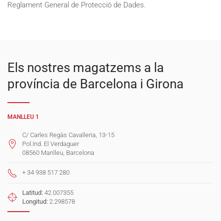
Reglament General de Protecció de Dades.
Els nostres magatzems a la
província de Barcelona i Girona
MANLLEU 1
C/ Carles Regàs Cavalleria, 13-15
Pol.Ind. El Verdaguer
08560 Manlleu, Barcelona
+ 34 938 517 280
Latitud:
42.007355
Longitud:
2.298578