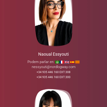
Naoual Essyouti
Podem parlar en
:
nessyouti@nordlogway.com
+34 935 446 160 EXT:308
+34 935 446 160 EXT:300