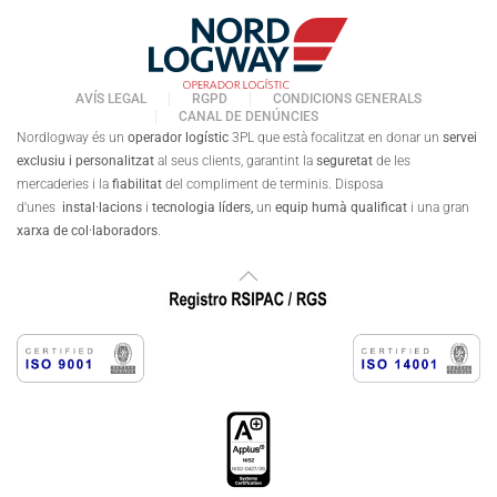
AVÍS LEGAL
RGPD
CONDICIONS GENERALS
CANAL DE DENÚNCIES
Nordlogway és un
operador logístic
3PL que està focalitzat en donar un
servei
exclusiu i personalitzat
al seus clients, garantint la
seguretat
de les
mercaderies i la
fiabilitat
del compliment de terminis. Disposa
d'unes
instal·lacions
i
tecnologia líders,
un
equip humà qualificat
i una gran
xarxa de col·laboradors
.