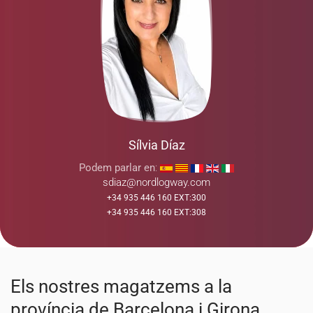
Sílvia Díaz
Podem parlar en
:
sdiaz@nordlogway.com
+34 935 446 160 EXT:300
+34 935 446 160 EXT:308
Els nostres magatzems a la
província de Barcelona i Girona