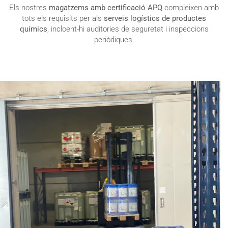
Els nostres
magatzems amb certificació APQ
compleixen amb
tots els requisits per als
serveis logístics de productes
químics
, incloent-hi auditories de seguretat i inspeccions
periòdiques.