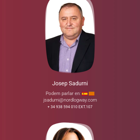
Josep Sadurni
Podem parlar en
:
jsadurni@nordlogway.com
+ 34 938 594 010 EXT.107