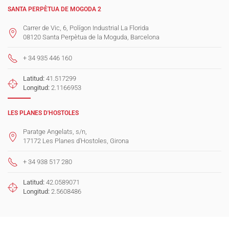
SANTA PERPÈTUA DE MOGODA 2
Carrer de Vic, 6, Polígon Industrial La Florida
08120 Santa Perpètua de la Moguda, Barcelona
+ 34 935 446 160
Latitud:
41.517299
Longitud:
2.1166953
LES PLANES D'HOSTOLES
Paratge Angelats, s/n,
17172 Les Planes d'Hostoles, Girona
+ 34 938 517 280
Latitud:
42.0589071
Longitud:
2.5608486