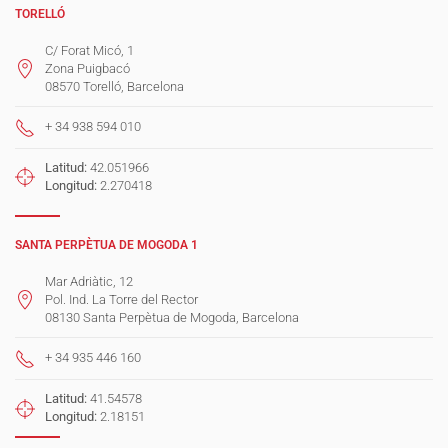
TORELLÓ
C/ Forat Micó, 1
Zona Puigbacó
08570 Torelló, Barcelona
+ 34 938 594 010
Latitud:
42.051966
Longitud:
2.270418
SANTA PERPÈTUA DE MOGODA 1
Mar Adriàtic, 12
Pol. Ind. La Torre del Rector
08130 Santa Perpètua de Mogoda, Barcelona
+ 34 935 446 160
Latitud:
41.54578
Longitud:
2.18151