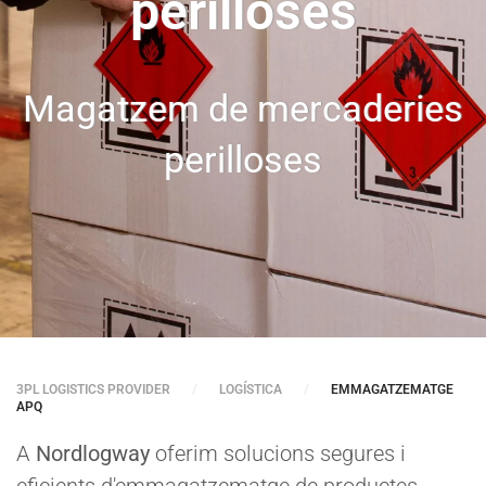
perilloses
Magatzem de mercaderies
perilloses
3PL LOGISTICS PROVIDER
LOGÍSTICA
EMMAGATZEMATGE
APQ
A
Nordlogway
oferim solucions segures i
eficients d'emmagatzematge de productes