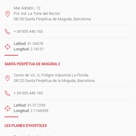
Mar Adriàtic, 12
Pol. Ind. La Torre del Rector
08130 Santa Perpètua de Mogoda, Barcelona
+ 34 935 446 160
Latitud:
41.54578
Longitud:
2.18151
SANTA PERPÈTUA DE MOGODA 2
Carrer de Vic, 6, Polígon Industrial La Florida
08120 Santa Perpètua de la Moguda, Barcelona
+ 34 935 446 160
Latitud:
41.517299
Longitud:
2.1166953
LES PLANES D'HOSTOLES