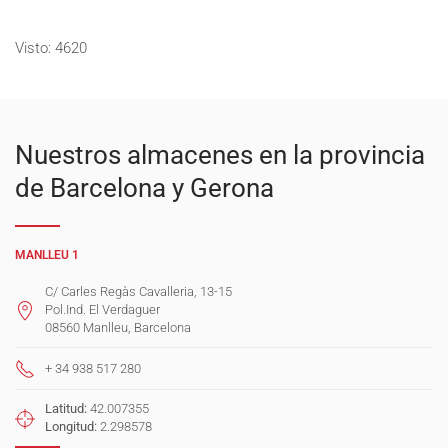
Visto: 4620
Nuestros almacenes en la provincia
de Barcelona y Gerona
MANLLEU 1
C/ Carles Regàs Cavalleria, 13-15
Pol.Ind. El Verdaguer
08560 Manlleu, Barcelona
+ 34 938 517 280
Latitud:
42.007355
Longitud:
2.298578