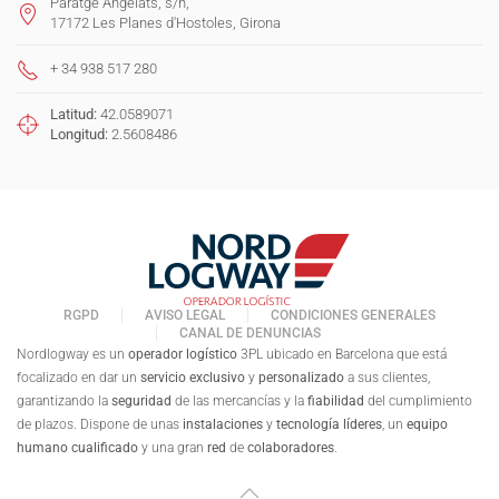
Paratge Angelats, s/n,
17172 Les Planes d'Hostoles, Girona
+ 34 938 517 280
Latitud:
42.0589071
Longitud:
2.5608486
RGPD
AVISO LEGAL
CONDICIONES GENERALES
CANAL DE DENUNCIAS
Nordlogway es un
operador logístico
3PL ubicado en Barcelona que está
focalizado en dar un
servicio exclusivo
y
personalizado
a sus clientes,
garantizando la
seguridad
de las mercancías y la
fiabilidad
del cumplimiento
de plazos. Dispone de unas
instalaciones
y
tecnología líderes
, un
equipo
humano cualificado
y una gran
red
de
colaboradores
.