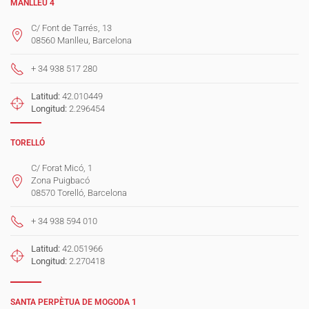
MANLLEU 4
C/ Font de Tarrés, 13
08560 Manlleu, Barcelona
+ 34 938 517 280
Latitud:
42.010449
Longitud:
2.296454
TORELLÓ
C/ Forat Micó, 1
Zona Puigbacó
08570 Torelló, Barcelona
+ 34 938 594 010
Latitud:
42.051966
Longitud:
2.270418
SANTA PERPÈTUA DE MOGODA 1