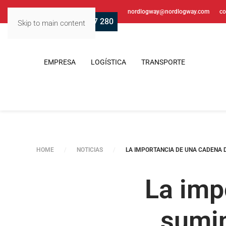
nordlogway@nordlogway.com
co
‭+34 938 517 280‬
Skip to main content
EMPRESA
LOGÍSTICA
TRANSPORTE
HOME
NOTICIAS
LA IMPORTANCIA DE UNA CADENA D
La imp
sumin