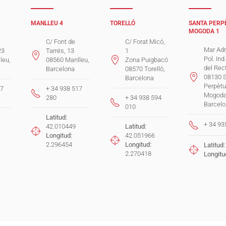
MANLLEU 4
TORELLÓ
SANTA PERP
MOGODA 1
C/ Font de
C/ Forat Micó,
Mar Adr
23
Tarrés, 13
1
Pol. Ind
leu,
08560 Manlleu,
Zona Puigbacó
del Rec
Barcelona
08570 Torelló,
08130 
Barcelona
Perpètu
17
+ 34 938 517
Mogoda
280
+ 34 938 594
Barcel
010
Latitud:
+ 34 93
42.010449
Latitud:
Longitud:
42.051966
2.296454
Longitud:
Latitud:
2.270418
Longitu