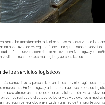
lectrónico ha transformado radicalmente las expectativas de los co
rman con plazos de entrega estándar, sino que buscan rapidez, flexib
idades. Este nuevo escenario nos ha llevado en Nordlogway a diseñ
n el cliente, con procesos más ágiles y personalizados.
 de los servicios logísticos
más competitivo, la personalización de los servicios logísticos se h
xito empresarial. En Nordlogway adaptamos nuestros procesos logísti
ente para ofrecer una mejor experiencia y fidelización. Esto incluye 
n en tiempo real sobre el estado de los envíos y soluciones a medida
la integración de tecnología avanzada y una red de transporte optim