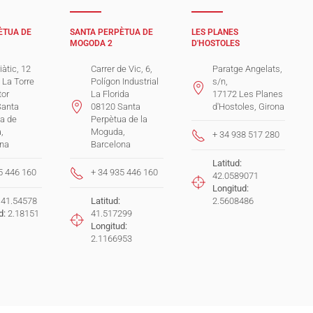
ÈTUA DE
SANTA PERPÈTUA DE
LES PLANES
MOGODA 2
D'HOSTOLES
iàtic, 12
Carrer de Vic, 6,
Paratge Angelats,
. La Torre
Polígon Industrial
s/n,
tor
La Florida
17172 Les Planes
Santa
08120 Santa
d'Hostoles, Girona
a de
Perpètua de la
,
Moguda,
+ 34 938 517 280
ona
Barcelona
Latitud:
5 446 160
+ 34 935 446 160
42.0589071
Longitud:
41.54578
Latitud:
2.5608486
d:
2.18151
41.517299
Longitud:
2.1166953