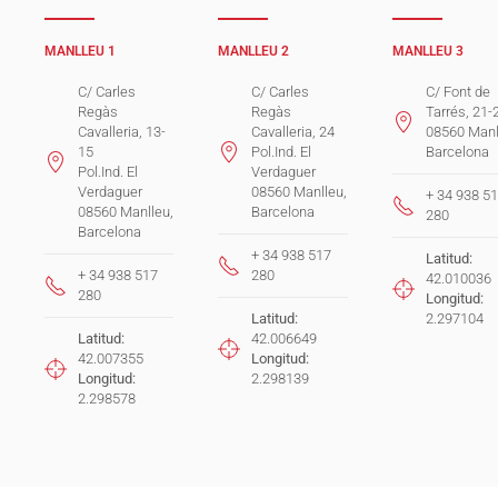
MANLLEU 1
MANLLEU 2
MANLLEU 3
C/ Carles
C/ Carles
C/ Font de
Regàs
Regàs
Tarrés, 21-
Cavalleria, 13-
Cavalleria, 24
08560 Manl
15
Pol.Ind. El
Barcelona
Pol.Ind. El
Verdaguer
Verdaguer
08560 Manlleu,
+ 34 938 5
08560 Manlleu,
Barcelona
280
Barcelona
+ 34 938 517
Latitud:
+ 34 938 517
280
42.010036
280
Longitud:
Latitud:
2.297104
Latitud:
42.006649
42.007355
Longitud:
Longitud:
2.298139
2.298578