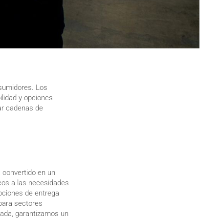
nsumidores. Los
ilidad y opciones
ar cadenas de
a convertido en un
cos a las necesidades
opciones de entrega
 para sectores
izada, garantizamos un