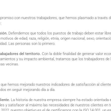
romiso con nuestros trabajadores, que hemos plasmado a través de
s:
usión.
Defendemos que todos los puestos de trabajo deben estar libr
motivos de edad, raza, religión, etnia, origen nacional, sexo, orientaci
idad. Las personas son lo primero.
abajadores del territorio.
Con la doble finalidad de generar valor econ
zamientos y su impacto ambiental, tratamos que los trabajadores de
as vecinas.
 que hemos mejorado nuestros indicadores de satisfacción al cliente
os en seguir mejorando día a día.
liente.
La historia de nuestra empresa siempre ha estado orientada 
iles y satisfacer al máximo las necesidades de nuestros clientes en 
 2022, nuestro objetivo es el de certificarnos con la ISO 14.001, un e