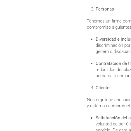
Personas
Tenemos un firme comp
compromiso siguiente
Diversidad e incl
discriminación por 
género o discapac
Contratación de tr
reducir los despla
comarca o comarc
Cliente
Nos orgullece anunciar
y estamos comprometid
Satisfacción del c
voluntad de ser út
servicio. De cara a