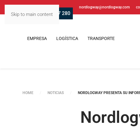
nordlogway@nordlogway.com
co
‭+34 938 517 280‬
Skip to main content
EMPRESA
LOGÍSTICA
TRANSPORTE
HOME
NOTICIAS
NORDLOGWAY PRESENTA SU INFORM
Nordlog