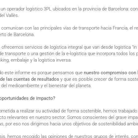
n operador logístico 3PL ubicados en la provincia de Barcelona: con
el Vallès.
comunican con las principales vías de transporte hacia Francia, el re
erto de Barcelona.
 ofrecemos servicios de logística integral que van desde logística “in 
e transporte o una gestión de la e-logística que incorpora todos los
king, embalaje y la logística inversa.
do este informe es porque pensamos que
nuestro compromiso con l
á de las cuentas de resultados
y que es posible crecer de forma soste
 del medioambiente y el bienestar del planeta.
 oportunidades de impacto?
ida a realizar su actividad de forma sostenible, hemos trabajado p
cto relevantes en nuestro sector. Somos conscientes del grave impa
s, por eso nos dirigimos hacia unos objetivos de sostenibilidad ambi
isis, hemos recogido las opiniones de nuestros grupos de interés, c