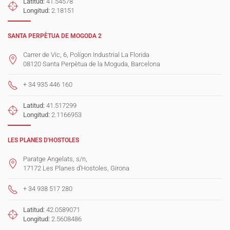
Latitud:
41.54578
Longitud:
2.18151
SANTA PERPÈTUA DE MOGODA 2
Carrer de Vic, 6, Polígon Industrial La Florida
08120 Santa Perpètua de la Moguda, Barcelona
+ 34 935 446 160
Latitud:
41.517299
Longitud:
2.1166953
LES PLANES D'HOSTOLES
Paratge Angelats, s/n,
17172 Les Planes d'Hostoles, Girona
+ 34 938 517 280
Latitud:
42.0589071
Longitud:
2.5608486