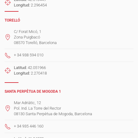
Longitud:
2.296454
TORELLÓ
C/ Forat Micó, 1
Zona Puigbacó
08570 Torelló, Barcelona
+ 34 938 594 010
Latitud:
42.051966
Longitud:
2.270418
SANTA PERPÈTUA DE MOGODA 1
Mar Adriàtic, 12
Pol. Ind. La Torre del Rector
08130 Santa Perpètua de Mogoda, Barcelona
+ 34 935 446 160