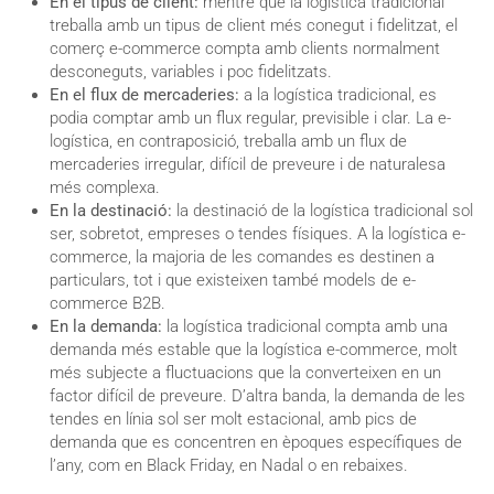
En el tipus de client:
mentre que la logística tradicional
treballa amb un tipus de client més conegut i fidelitzat, el
comerç e-commerce compta amb clients normalment
desconeguts, variables i poc fidelitzats.
En el flux de mercaderies:
a la logística tradicional, es
podia comptar amb un flux regular, previsible i clar. La e-
logística, en contraposició, treballa amb un flux de
mercaderies irregular, difícil de preveure i de naturalesa
més complexa.
En la destinació:
la destinació de la logística tradicional sol
ser, sobretot, empreses o tendes físiques. A la logística e-
commerce, la majoria de les comandes es destinen a
particulars, tot i que existeixen també models de e-
commerce B2B.
En la demanda:
la logística tradicional compta amb una
demanda més estable que la logística e-commerce, molt
més subjecte a fluctuacions que la converteixen en un
factor difícil de preveure. D’altra banda, la demanda de les
tendes en línia sol ser molt estacional, amb pics de
demanda que es concentren en èpoques específiques de
l’any, com en Black Friday, en Nadal o en rebaixes.