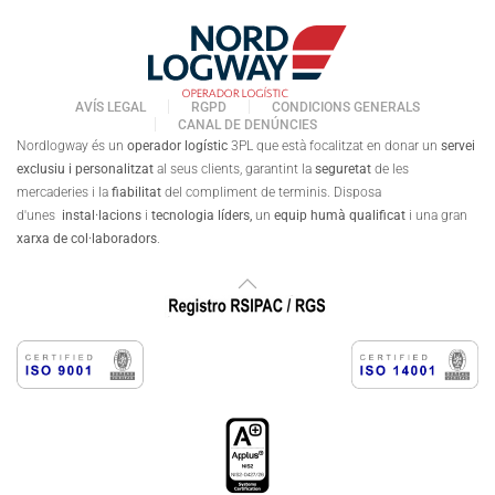
AVÍS LEGAL
RGPD
CONDICIONS GENERALS
CANAL DE DENÚNCIES
Nordlogway és un
operador logístic
3PL que està focalitzat en donar un
servei
exclusiu i personalitzat
al seus clients, garantint la
seguretat
de les
mercaderies i la
fiabilitat
del compliment de terminis. Disposa
d'unes
instal·lacions
i
tecnologia líders,
un
equip humà qualificat
i una gran
xarxa de col·laboradors
.