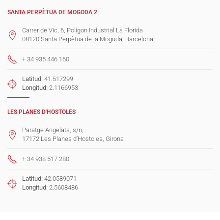
SANTA PERPÈTUA DE MOGODA 2
Carrer de Vic, 6, Polígon Industrial La Florida
08120 Santa Perpètua de la Moguda, Barcelona
+ 34 935 446 160
Latitud:
41.517299
Longitud:
2.1166953
LES PLANES D'HOSTOLES
Paratge Angelats, s/n,
17172 Les Planes d'Hostoles, Girona
+ 34 938 517 280
Latitud:
42.0589071
Longitud:
2.5608486